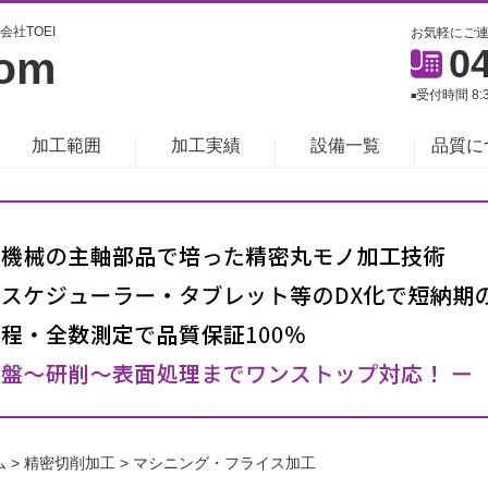
会社TOEI
お気軽にご
0
om
受付時間 8
■
加工範囲
加工実績
設備一覧
品質に
ム
>
精密切削加工
>
マシニング・フライス加工