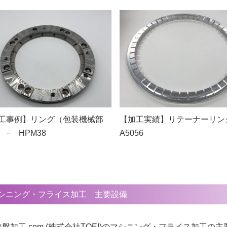
工事例】リング（包装機械部
【加工実績】リテーナーリング
 − HPM38
A5056
シニング・フライス加工 主要設備
旋盤加工.com (株式会社TOEI)のマシニング・フライス加工の