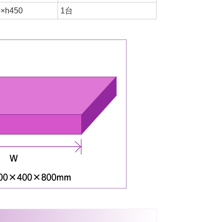
0×h450
1台