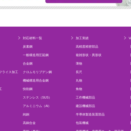
対応材料一覧
加工実績
V
炭素鋼
高精度精密部品
一般構造用圧延鋼
複雑形状・異形状
合金鋼
薄物
フライス加工
クロムモリブデン鋼
長尺
機械構造用合金鋼
丸物
工
快削鋼
角物
ステンレス（SUS）
工作機械部品
アルミニウム（Al）
建設機械部品
純銅
半導体製造装置部品
高銅合金
包装機械