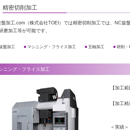
精密切削加工
旋盤加工.com（株式会社TOEI）では精密切削加工では、NC
研磨加工等が可能です。
C旋盤加工
マシニング・フライス加工
五軸加工
研削・
シニング・フライス加工
【加工範囲
角物 
【加工精
0.0
＜実績＞