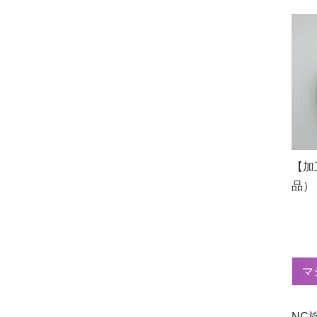
【加
品）
マ
NC