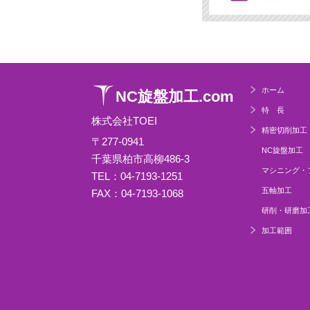
ホーム
NC旋盤加工.com
特 長
株式会社TOEI
精密切削加工
〒277-0941
NC旋盤加工
千葉県柏市高柳486-3
マシニング・
TEL：04-7193-1251
五軸加工
FAX：04-7193-1068
研削・研磨加
加工範囲