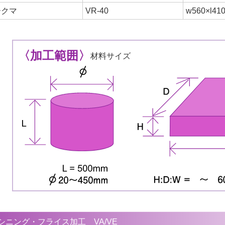
ークマ
VR-40
w560×l41
〈加工範囲〉
材料サイズ
シニング・フライス加工 VA/VE