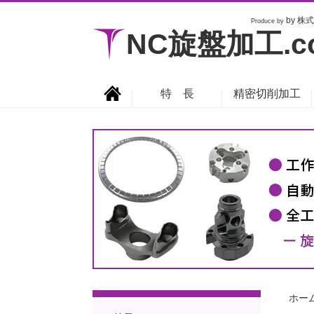
by 株式
Produce by
NC旋盤加工.c
特 長
精密切削加工
ホー