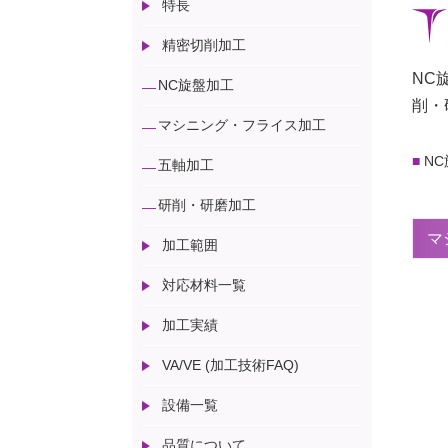
特長
精密切削加工
NC
NC旋盤加工
削・
マシニング・フライス加工
N
五軸加工
研削・研磨加工
マ
加工範囲
対応材料一覧
加工実績
VA/VE (加工技術FAQ)
設備一覧
品質について