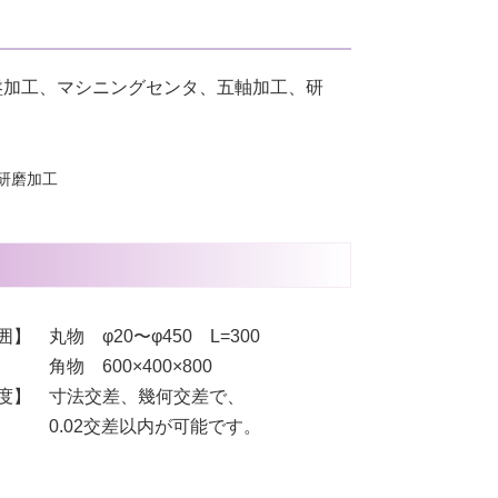
旋盤加工、マシニングセンタ、五軸加工、研
研磨加工
】 丸物 φ20〜φ450 L=300
600×400×800
度】 寸法交差、幾何交差で、
2交差以内が可能です。