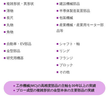
複雑形状・異形状
建設機械部品
薄物
半導体製造装置部品
長尺
包装機械
丸物
産業機械・産業用モーター部
品等
角物
自動車・EV部品
シャフト・軸
金型部品
リング
研究用機器
フランジ
ブロック
その他
工作機械(MC)の高精度部品の主軸を30年以上の実績
ブロー成型の複雑形状の金型本体の主要部品の実績