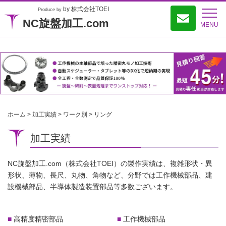
by 株式会社TOEI
Produce by
NC旋盤加工.com
MENU
ホーム
>
加工実績
>
ワーク別
>
リング
加工実績
NC旋盤加工.com（株式会社TOEI）の製作実績は、複雑形状・異
形状、薄物、長尺、丸物、角物など、分野では工作機械部品、建
設機械部品、半導体製造装置部品等多数ございます。
高精度精密部品
工作機械部品