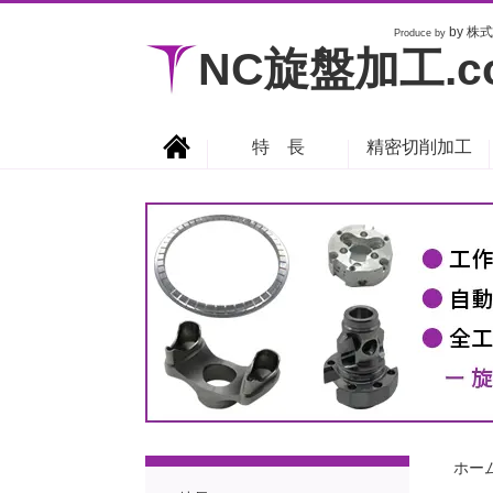
by 株式
Produce by
NC旋盤加工.c
特 長
精密切削加工
ホー