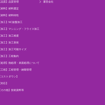
【品質】品質管理
運営会社
【材料】材料選定
【材料】材料特性
【加工】NC旋盤加工
【加工】マシニング・フライス加工
【加工】加工精度
【加工】加工形状
【加工】加工可能サイズ
【加工】工程集約
【処理】熱処理・表面処理について
【工程】工程管理・納期管理
【コストダウン】
【対応】
【その他】技術資料等