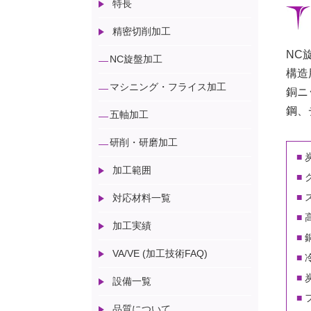
特長
精密切削加工
NC
NC旋盤加工
構造
マシニング・フライス加工
銅ニ
鋼、
五軸加工
研削・研磨加工
加工範囲
対応材料一覧
加工実績
VA/VE (加工技術FAQ)
設備一覧
品質について