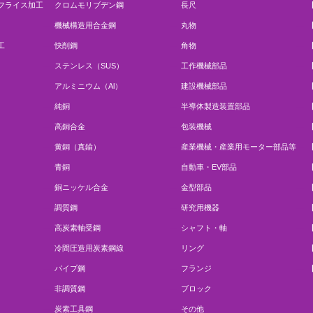
フライス加工
クロムモリブデン鋼
長尺
機械構造用合金鋼
丸物
工
快削鋼
角物
ステンレス（SUS）
工作機械部品
アルミニウム（Al）
建設機械部品
純銅
半導体製造装置部品
高銅合金
包装機械
黄銅（真鍮）
産業機械・産業用モーター部品等
青銅
自動車・EV部品
銅ニッケル合金
金型部品
調質鋼
研究用機器
高炭素軸受鋼
シャフト・軸
冷間圧造用炭素鋼線
リング
パイプ鋼
フランジ
非調質鋼
ブロック
炭素工具鋼
その他