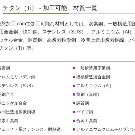
チタン（Ti） - 加工可能 材質一覧
旋盤加工.comで加工可能な材料としては、炭素鋼、一般構造
用合金鋼、快削鋼、ステンレス（SUS）、アルミニウム（Al
ッケル合金、調質鋼、高炭素軸受鋼、冷間圧造用炭素鋼線、パ
チタン（Ti）等。
炭素鋼
一般構造用圧延鋼
クロムモリブデン鋼
機械構造用合金鋼
ステンレス（SUS）
アルミニウム（Al）
高銅合金
黄銅（真鍮）
銅ニッケル合金
調質鋼
冷間圧造用炭素鋼線
パイプ鋼
炭素工具鋼
合金工具鋼
フェライト系ステンレス・耐熱鋼
アルミニウムクロムモリブデ