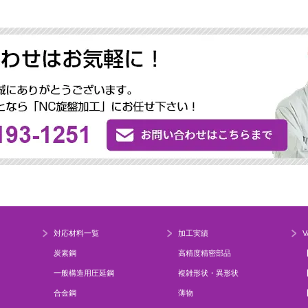
対応材料一覧
加工実績
V
炭素鋼
高精度精密部品
一般構造用圧延鋼
複雑形状・異形状
合金鋼
薄物