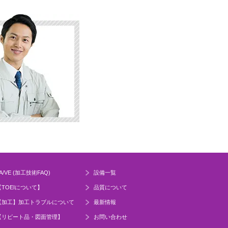
A/VE (加工技術FAQ)
設備一覧
【TOEIについて】
品質について
【加工】加工トラブルについて
最新情報
【リピート品・図面管理】
お問い合わせ