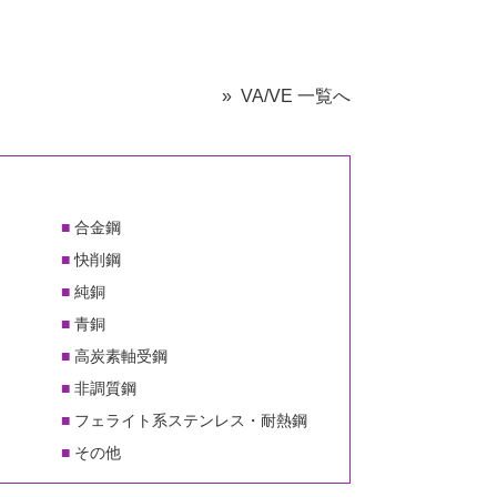
» VA/VE 一覧へ
合金鋼
快削鋼
純銅
青銅
高炭素軸受鋼
非調質鋼
フェライト系ステンレス・耐熱鋼
その他