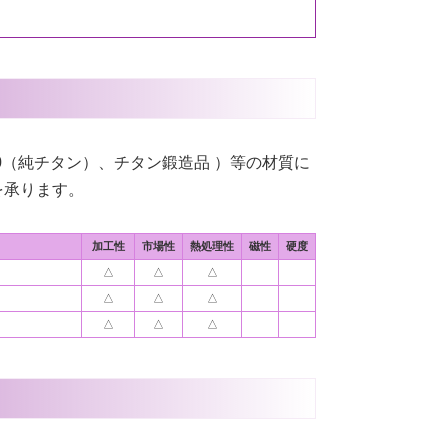
TB340（純チタン）、チタン鍛造品 ）等の材質に
を承ります。
ト
加工性
市場性
熱処理性
磁性
硬度
△
△
△
△
△
△
△
△
△