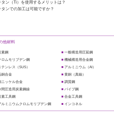
チタン（Ti）を使用するメリットは？
チタンでの加工は可能ですか？
の他材料
炭素鋼
一般構造用圧延鋼
クロムモリブデン鋼
機械構造用合金鋼
ステンレス（SUS）
アルミニウム（Al）
高銅合金
黄銅（真鍮）
銅ニッケル合金
調質鋼
冷間圧造用炭素鋼線
パイプ鋼
炭素工具鋼
合金工具鋼
アルミニウムクロムモリブデン鋼
インコネル