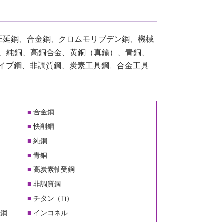
用圧延鋼、合金鋼、クロムモリブデン鋼、機械
）、純銅、高銅合金、黄銅（真鍮）、青銅、
イプ鋼、非調質鋼、炭素工具鋼、合金工具
合金鋼
快削鋼
純銅
青銅
高炭素軸受鋼
非調質鋼
チタン（Ti）
ン鋼
インコネル