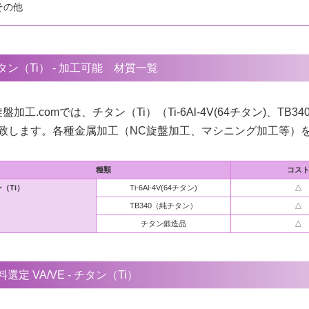
その他
タン（Ti） - 加工可能 材質一覧
旋盤加工.comでは、チタン（Ti）（Ti-6Al-4V(64チタン)、
致します。各種金属加工（NC旋盤加工、マシニング加工等）
種類
コス
（Ti）
Ti-6Al-4V(64チタン)
△
TB340（純チタン）
△
チタン鍛造品
△
料選定 VA/VE - チタン（Ti）